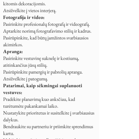
kitomis dekoracijomis.
Atsižvelkite į vietos interjerą.
Fotografija ir video:
Pasirinkite profesionalų fotografą ir videografą.
Aptarkite norimą fotografavimo stilių ir kadrus.
Pasirūpinkite, kad būtų įamžintos svarbiausios
akimirkos.
Apranga:
Pasirinkite vestuvinę suknelę ir kostiumą,
atitinkančius jūsų stilių.
Pasirūpinkite pamergių ir pabrolių apranga.
Atsižvelkite į patogumą.
Patarimai, kaip sėkmingai suplanuoti
vestuves:
Pradėkite planavimą kuo anksčiau, kad
turėtumėte pakankamai laiko.
Nustatykite prioritetus ir susitelkite į svarbiausius
dalykus.
Bendraukite su partneriu ir priimkite sprendimus
kartu.