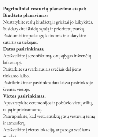
Pagrindiniai vestuvių planavimo etapai:
Biudžeto planavimas:
Nustatykite realų biudžetą ir griežtai jo laikykitės.
Susidarykite išlaidų sąrašą ir prioritetų tvarką.
Pasidomėkite paslaugų kainomis ir sudarykite
sutartis su tiekėjais.
Datos pasirinkimas:
Atsižvelkite į sezoniškumą, orų sąlygas ir švenčių
laikotarpį.
Pasitarkite su svarbiausiais svečiais dėl jiems
tinkamo laiko.
Pasitikrinkite ar pasirinkta data laisva pasirinktoje
šventės vietoje.
Vietos pasirinkimas:
Apsvarstykite ceremonijos ir pobūvio vietų stilių,
talpą ir prieinamumą.
Pasirūpinkite, kad vieta atitiktų jūsų vestuvių temą
ir atmosferą.
Atsižvelkite į vietos lokaciją, ar patogu svečiams
atvykti.