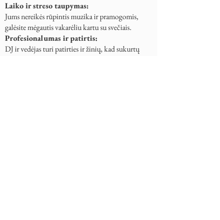
Laiko ir streso taupymas:
Jums nereikės rūpintis muzika ir pramogomis,
galėsite mėgautis vakarėliu kartu su svečiais.
Profesionalumas ir patirtis:
DJ ir vedėjas turi patirties ir žinių, kad sukurtų
nepamirštamą šventę.
Kaip išsirinkti tinkamą DJ ir vedėją?
Renginio tipas:
Atsižvelkite į vakarėlio temą ir stilių.
Muzikos stilius:
Pasirinkite DJ, kuris groja jūsų mėgstamą muziką.
Vedėjo asmenybė:
Pasirinkite vedėją, kuris yra charizmatiškas,
komunikabilus ir energingas.
Atsiliepimai ir rekomendacijos:
Pasidomėkite DJ ir vedėjo atsiliepimais ir
rekomendacijomis.
Susitikimas:
Pasistenkite susitikti su DJ ir vedėju asmeniškai,
kad aptartumėte jūsų lūkesčius.