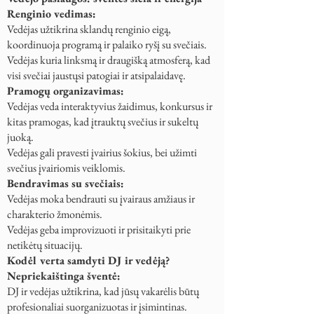
Renginio vedimas:
Vedėjas užtikrina sklandų renginio eigą,
koordinuoja programą ir palaiko ryšį su svečiais.
Vedėjas kuria linksmą ir draugišką atmosferą, kad
visi svečiai jaustųsi patogiai ir atsipalaidavę.
Pramogų organizavimas:
Vedėjas veda interaktyvius žaidimus, konkursus ir
kitas pramogas, kad įtrauktų svečius ir sukeltų
juoką.
Vedėjas gali pravesti įvairius šokius, bei užimti
svečius įvairiomis veiklomis.
Bendravimas su svečiais:
Vedėjas moka bendrauti su įvairaus amžiaus ir
charakterio žmonėmis.
Vedėjas geba improvizuoti ir prisitaikyti prie
netikėtų situacijų.
Kodėl verta samdyti DJ ir vedėją?
Nepriekaištinga šventė:
DJ ir vedėjas užtikrina, kad jūsų vakarėlis būtų
profesionaliai suorganizuotas ir įsimintinas.