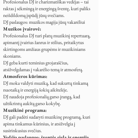
Profesionalus DJ ir charizmatiškas vedėjas – tai
raktas į sėkmingą ir energingą šventę, kuri paliks
neišdildomą įspūdį jūsų svečiams.
DJ paslaugos: muzikos magija jūsų vakarėliui
Muzikos įvairovė:
Profesionalus DJ turi platų muzikinį repertuarą,
apimantį įvairius žanrus ir stilius, pritaikytus
skirtingoms amžiaus grupėms ir muzikiniams
skoniams.
DJ geba kurti teminius grojaraščius,
atsižvelgdamas į vakarėlio temą ir atmosferą.
Atmosferos kūrimas:
DJ moka valdyti muziką, kad sukurtų tinkamą
nuotaiką ir energiją šokių aikštelėje.
DJ naudoja profesionalią garso įrangą, kad
užtikrintų aukštą garso kokybę.
Muzikinė programa:
DJ gali padėti sudaryti muzikinę programą, kuri
apima tinkamus kūrinius, ir atsižvelgia į
susirinkusius svečius.
Vedėjo paslaugos: šventės siela ir energija