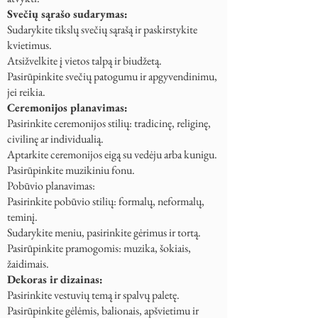
Svečių sąrašo sudarymas:
Sudarykite tikslų svečių sąrašą ir paskirstykite
kvietimus.
Atsižvelkite į vietos talpą ir biudžetą.
Pasirūpinkite svečių patogumu ir apgyvendinimu,
jei reikia.
Ceremonijos planavimas:
Pasirinkite ceremonijos stilių: tradicinę, religinę,
civilinę ar individualią.
Aptarkite ceremonijos eigą su vedėju arba kunigu.
Pasirūpinkite muzikiniu fonu.
Pobūvio planavimas:
Pasirinkite pobūvio stilių: formalų, neformalų,
teminį.
Sudarykite meniu, pasirinkite gėrimus ir tortą.
Pasirūpinkite pramogomis: muzika, šokiais,
žaidimais.
Dekoras ir dizainas:
Pasirinkite vestuvių temą ir spalvų paletę.
Pasirūpinkite gėlėmis, balionais, apšvietimu ir