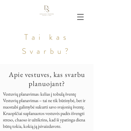
Tai kas
Svarbu?
Apie vestuves, kas svarbu
planuojant?
Vestuvių planavimas: kelias į tobulą šventę
Vestuvių planavimas – tai ne tik būtinybė, bet ir
nuostabi galimybė sukurti savo svajonių šventę.
Kruopščiai suplanuotos vestuvės padės išvengti
streso, chaoso ir užtikrins, kad ši ypatinga diena
būtų tokia, kokią ją įsivaizdavote.