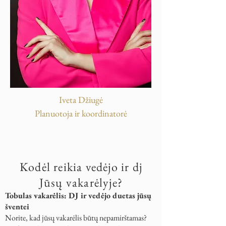
Iveta Džiugė
Planuotoja ir koordinatorė
Kodėl reikia vedėjo ir dj
Jūsų vakarėlyje?
Tobulas vakarėlis: DJ ir vedėjo duetas jūsų
šventei
Norite, kad jūsų vakarėlis būtų nepamirštamas?